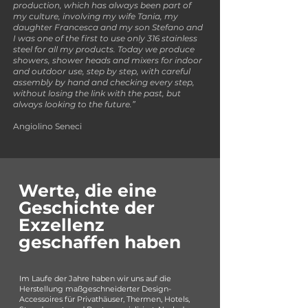
production, which has always been part of
my culture, involving my wife Tania, my
daughter Francesca and my son Stefano and
I was one of the first to use only 316 stainless
steel for all my products. Today we produce
showers, shower heads and mixers for indoor
and outdoor use, step by step, with careful
assembly by hand and checking every step,
without losing the link with the past, but
always looking to the future.”
Angiolino Seneci
Werte, die eine
Geschichte der
Exzellenz
geschaffen haben
Im Laufe der Jahre haben wir uns auf die
Herstellung maßgeschneiderter Design-
Accessoires für Privathäuser, Thermen, Hotels,