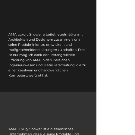
AMA Luxury Shower arbeitet regelmäßig mit
Architekten und Designern zusammen, um
seine Produktlinien zu entwickeln und
maßgeschneiderte Lösungen zu schaffen. Dies
ist nur möglich dank der umfangreichen
Erfahrung von AMA in den Bereichen
Ingenieurwesen und Metallverarbeitung, die zu
einer kreativen und handwerklichen
Kompetenz geführt hat.
AMA Luxury Shower ist ein italienisches
Unternehmen, das alle seine Produkte und