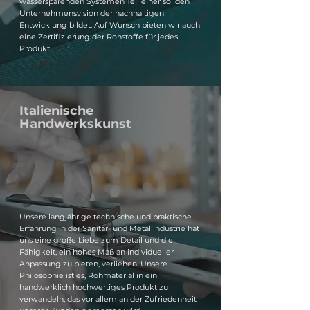
wassersparenden Systemen Teil einer soliden
Unternehmensvision der nachhaltigen
Entwicklung bildet. Auf Wunsch bieten wir auch
eine Zertifizierung der Rohstoffe für jedes
Produkt.
Italienische
Handwerkskunst
Unsere langjährige technische und praktische
Erfahrung in der Sanitär- und Metallindustrie hat
uns eine große Liebe zum Detail und die
Fähigkeit, ein hohes Maß an individueller
Anpassung zu bieten, verliehen. Unsere
Philosophie ist es, Rohmaterial in ein
handwerklich hochwertiges Produkt zu
verwandeln, das vor allem an der Zufriedenheit