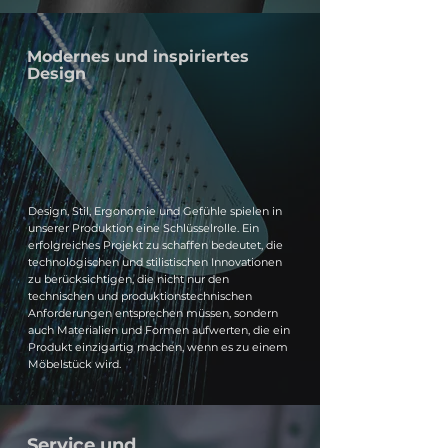
Modernes und inspiriertes
Design
Design, Stil, Ergonomie und Gefühle spielen in
unserer Produktion eine Schlüsselrolle. Ein
erfolgreiches Projekt zu schaffen bedeutet, die
technologischen und stilistischen Innovationen
zu berücksichtigen, die nicht nur den
technischen und produktionstechnischen
Anforderungen entsprechen müssen, sondern
auch Materialien und Formen aufwerten, die ein
Produkt einzigartig machen, wenn es zu einem
Möbelstück wird.
Service und