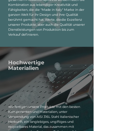
Kombination aus lebendiger Kreativität und
Fähigkeiten, die die "Made in Italy" Marke in der
ganzen Welt für ihr Design und ihre Qualität
berühmt gemacht hat. Werte, diedie Exzellenz
unserer Produkte, aber auch die Qualität unserer
Dienstleistungen von Produktion bis zum
Verkauf definieren.
Hochwertige
Materialien
Wir fertigen unsere Produkte mit den besten
Komponenten und Materialien, unter
Verwendung von AISI 316L Stahl italienischer
Herkunft, ein langlebiges, ungiftiges und
recycelbares Material, das zusammen mit