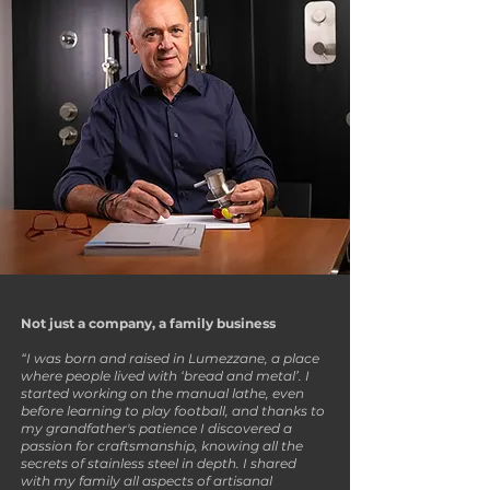
Not just a company, a family business
“I was born and raised in Lumezzane, a place
where people lived with ‘bread and metal’. I
started working on the manual lathe, even
before learning to play football, and thanks to
my grandfather's patience I discovered a
passion for craftsmanship, knowing all the
secrets of stainless steel in depth. I shared
with my family all aspects of artisanal