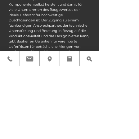
Komponenten selbst herstellt und damit für
viele Unternehmen des Baugewerbes der
ideale Lieferant für hochwertige
Duschlösungen ist. Der Zugang zu einem
fachkundigen Ansprechpartner, der technische
Unterstützung und Beratung in Bezug auf die
Produktionsvielfalt und das Design bieten kann,
gibt Bauherren Garantien für vereinbarte
Lieferfristen für beträchtliche Mengen von
maßgeschneiderten Lösungen, sowie die
Gewissheit, jederzeit Ersatzteile und Zubehör
für jedes AMA Luxury Shower-Produkt
beziehen zu können.
Die für Spas, Hotels und Strandbäder
konzipierten AMA-Produktlinien erfüllen
besondere ästhetische und funktionale
Anforderungen und sind oft Teil der Identität der