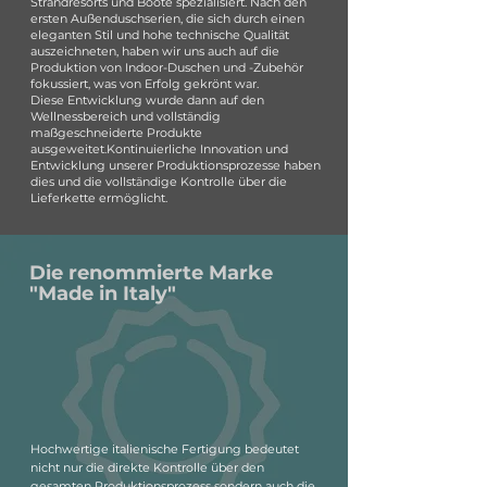
Strandresorts und Boote spezialisiert. Nach den
ersten Außenduschserien, die sich durch einen
eleganten Stil und hohe technische Qualität
auszeichneten, haben wir uns auch auf die
Produktion von Indoor-Duschen und -Zubehör
fokussiert, was von Erfolg gekrönt war.
Diese Entwicklung wurde dann auf den
Wellnessbereich und vollständig
maßgeschneiderte Produkte
ausgeweitet.Kontinuierliche Innovation und
Entwicklung unserer Produktionsprozesse haben
dies und die vollständige Kontrolle über die
Lieferkette ermöglicht.
Die renommierte Marke
"Made in Italy"
Hochwertige italienische Fertigung bedeutet
nicht nur die direkte Kontrolle über den
gesamten Produktionsprozess sondern auch die