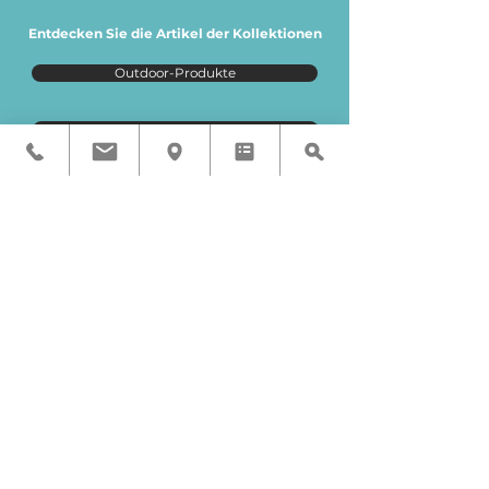
Entdecken Sie die Artikel der Kollektionen
Outdoor-Produkte
Interior-Produkte
Newsletter
Bleiben Sie auf dem Laufenden über die neuesten
Kreationen von Ama Luxury Shower.
Registrieren Sie sich für den Newsletter
Email
Einreichen