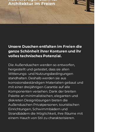
Architektur im Freien
Unsere Duschen entfalten im Freien die
ganze Schönheit ihrer Konturen und ihr
volles technisches Potenzial.
Die Außenduschen werden so entworfen,
hergestellt und getestet, dass sie allen
Witterungs- und Nutzungsbedingungen
standhalten. Deshalb werden sie aus
korrosionsbeständigen Materialien gebaut und
mit einer dreijährigen Garantie auf alle
Komponenten versehen. Dank der breiten
Palette an minimalistischen, eleganten und
diskreten Designlösungen bieten die
Außenduschen Privatpersonen, touristischen
Einrichtungen, Schwimmbädern und
Strandbädern die Möglichkeit, ihre Räume mit
einem Hauch von Stil zu charakterisieren.