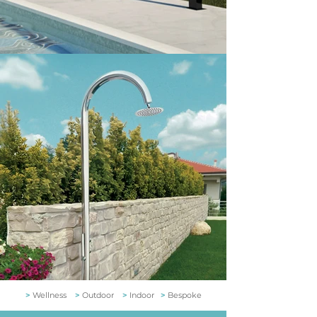
>
Wellness
>
Outdoor
>
Indoor
>
Bespoke